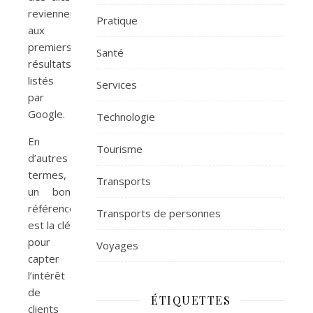
reviennent
Pratique
aux
premiers
Santé
résultats
listés
Services
par
Google.
Technologie
En
Tourisme
d’autres
termes,
Transports
un bon
référencement
Transports de personnes
est la clé
pour
Voyages
capter
l’intérêt
de
ÉTIQUETTES
clients