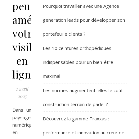
peut
Pourquoi travailler avec une Agence
améliorer
generation leads pour développer son
votre
portefeuille clients ?
visibilité
Les 10 ceintures orthopédiques
en
indispensables pour un bien-être
ligne
maximal
1 avril
Les normes augmentent-elles le coût
2025
construction terrain de padel ?
Dans un
paysage
Découvrez la gamme Traxxas :
numérique
en
performance et innovation au cœur de