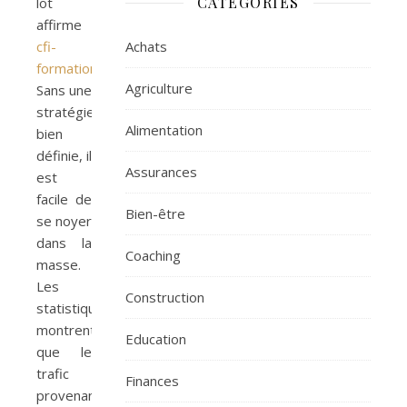
CATÉGORIES
lot
affirme
cfi-
Achats
formation.com
.
Agriculture
Sans une
stratégie
Alimentation
bien
définie, il
Assurances
est
facile de
Bien-être
se noyer
dans la
Coaching
masse.
Les
Construction
statistiques
montrent
Education
que le
trafic
Finances
provenant