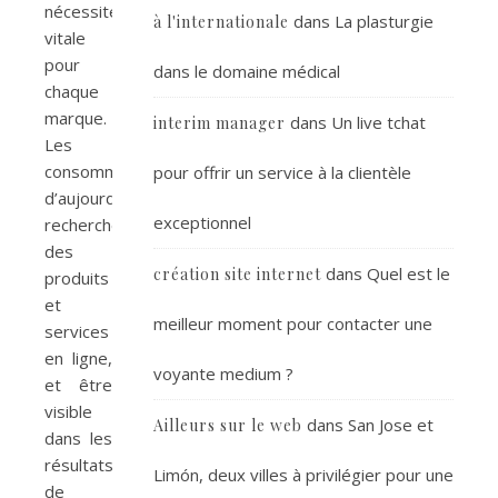
nécessité
dans
La plasturgie
à l'internationale
vitale
pour
dans le domaine médical
chaque
marque.
dans
Un live tchat
interim manager
Les
consommateurs
pour offrir un service à la clientèle
d’aujourd’hui
exceptionnel
recherchent
des
dans
Quel est le
création site internet
produits
et
meilleur moment pour contacter une
services
en ligne,
voyante medium ?
et être
visible
dans
San Jose et
Ailleurs sur le web
dans les
résultats
Limón, deux villes à privilégier pour une
de