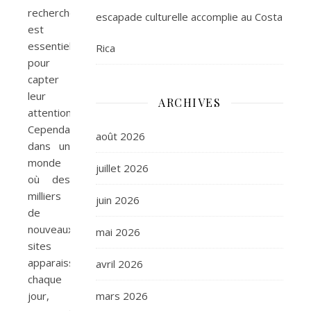
recherche
escapade culturelle accomplie au Costa
est
essentiel
Rica
pour
capter
leur
ARCHIVES
attention.
Cependant,
août 2026
dans un
monde
juillet 2026
où des
milliers
juin 2026
de
nouveaux
mai 2026
sites
apparaissent
avril 2026
chaque
jour,
mars 2026