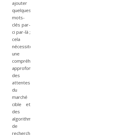
ajouter
quelques
mots-
clés par-
ci par-là ;
cela
nécessite
une
compréhension
approfondie
des
attentes
du
marché
cible et
des
algorithmes
de
recherche.