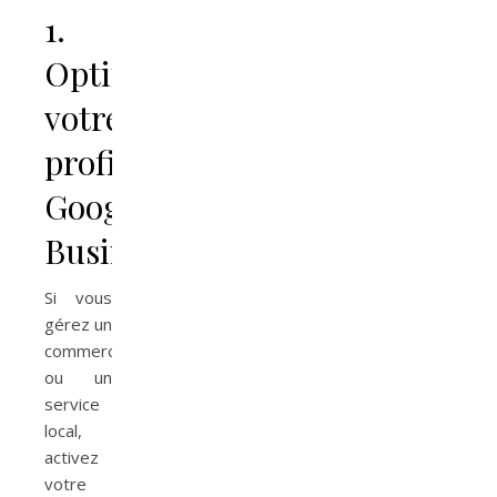
1.
Optimiser
votre
profil
Google
Business
Si vous
gérez un
commerce
ou un
service
local,
activez
votre