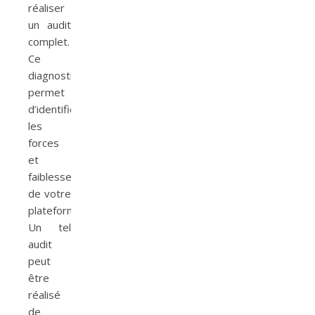
réaliser
un audit
complet.
Ce
diagnostic
permet
d’identifier
les
forces
et
faiblesses
de votre
plateforme.
Un tel
audit
peut
être
réalisé
de