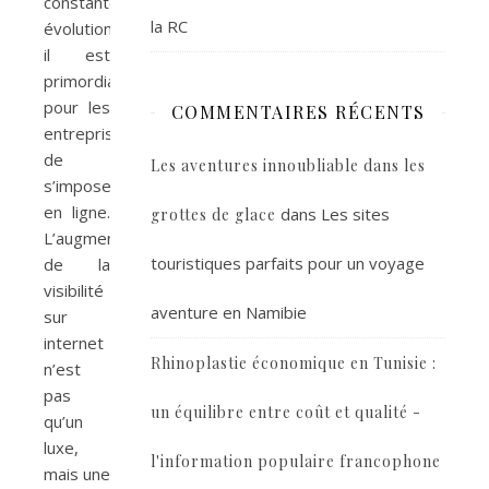
constante
la RC
évolution,
il est
primordial
pour les
COMMENTAIRES RÉCENTS
entreprises
de
Les aventures innoubliable dans les
s’imposer
en ligne.
dans
Les sites
grottes de glace
L’augmentation
touristiques parfaits pour un voyage
de la
visibilité
aventure en Namibie
sur
internet
Rhinoplastie économique en Tunisie :
n’est
pas
un équilibre entre coût et qualité -
qu’un
luxe,
l'information populaire francophone
mais une