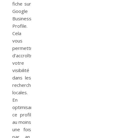
fiche sur
Google
Business
Profile.
Cela
vous
permettra
d’accroître
votre
visibilité
dans les
recherches
locales.
En
optimisant
ce profil
au moins
une fois
par an,