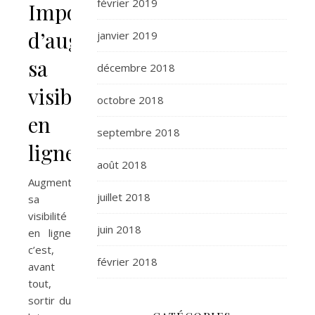
février 2019
Importance
d’augmenter
janvier 2019
sa
décembre 2018
visibilité
octobre 2018
en
septembre 2018
ligne
août 2018
Augmenter
juillet 2018
sa
visibilité
juin 2018
en ligne
c’est,
février 2018
avant
tout,
sortir du