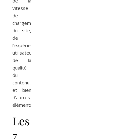
de la
vitesse
de
chargement
du site,
de
l’expérience
utilisateur,
de la
qualité
du
contenu,
et bien
d’autres
éléments.
Les
7