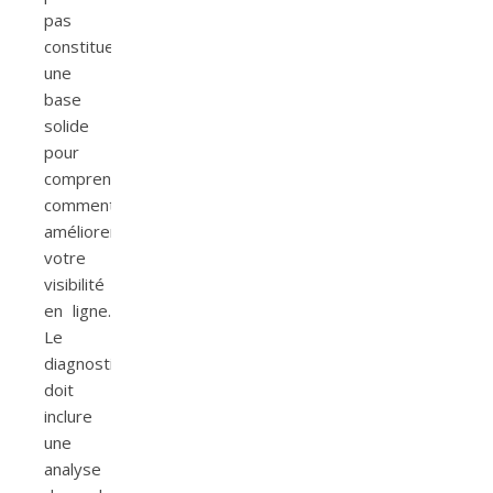
pas
constitue
une
base
solide
pour
comprendre
comment
améliorer
votre
visibilité
en ligne.
Le
diagnostic
doit
inclure
une
analyse