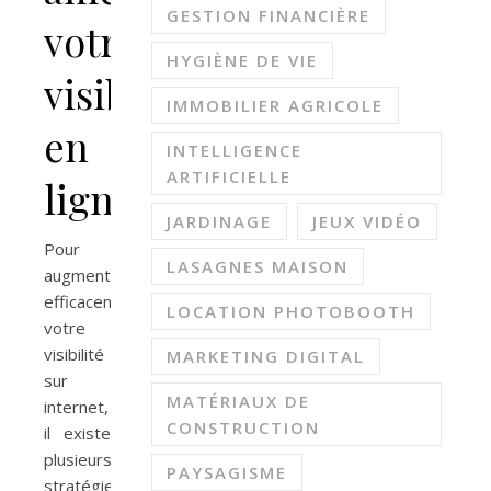
GESTION FINANCIÈRE
votre
HYGIÈNE DE VIE
visibilité
IMMOBILIER AGRICOLE
en
INTELLIGENCE
ARTIFICIELLE
ligne
JARDINAGE
JEUX VIDÉO
Pour
LASAGNES MAISON
augmenter
efficacement
LOCATION PHOTOBOOTH
votre
visibilité
MARKETING DIGITAL
sur
MATÉRIAUX DE
internet,
CONSTRUCTION
il existe
plusieurs
PAYSAGISME
stratégies