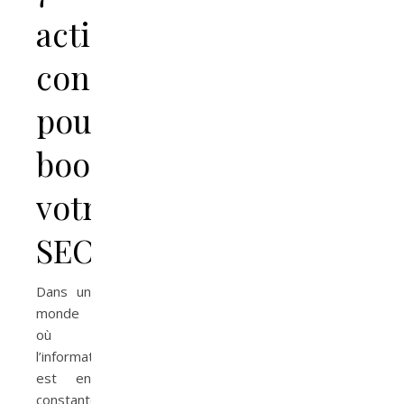
actions
concrètes
pour
booster
votre
SEO
Dans un
monde
où
l’information
est en
constante