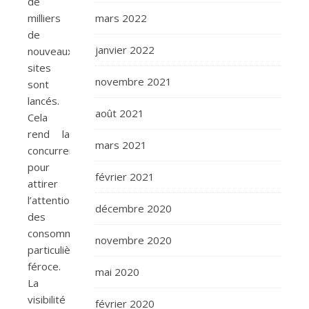
de
milliers
mars 2022
de
janvier 2022
nouveaux
sites
novembre 2021
sont
lancés.
août 2021
Cela
rend la
mars 2021
concurrence
pour
février 2021
attirer
l’attention
décembre 2020
des
consommateurs
novembre 2020
particulièrement
féroce.
mai 2020
La
visibilité
février 2020