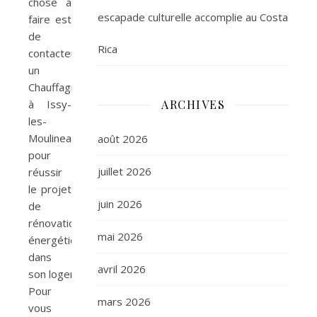
chose à
escapade culturelle accomplie au Costa
faire est
de
Rica
contacter
un
Chauffagiste
à Issy-
ARCHIVES
les-
Moulineaux
août 2026
pour
juillet 2026
réussir
le projet
juin 2026
de
rénovation
mai 2026
énergétique
dans
avril 2026
son logement.
Pour
mars 2026
vous