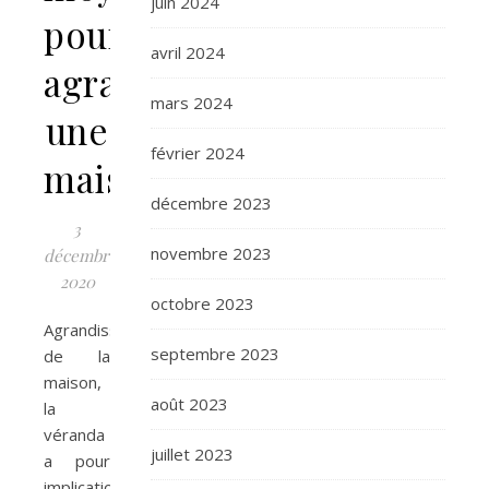
juin 2024
pour
avril 2024
agrandir
mars 2024
une
février 2024
maison
décembre 2023
3
novembre 2023
décembre
2020
octobre 2023
Agrandissement
septembre 2023
de la
maison,
août 2023
la
véranda
juillet 2023
a pour
implication