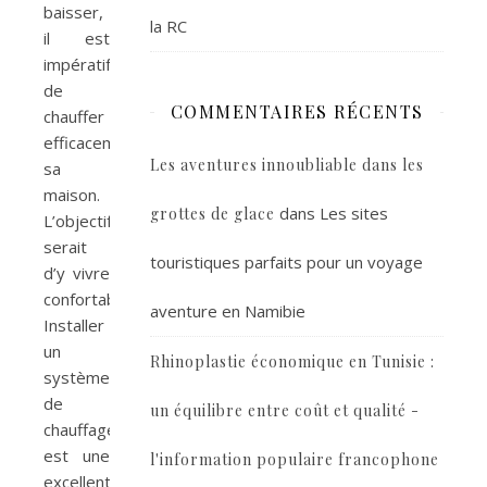
baisser,
la RC
il est
impératif
de
COMMENTAIRES RÉCENTS
chauffer
efficacement
Les aventures innoubliable dans les
sa
maison.
dans
Les sites
grottes de glace
L’objectif
serait
touristiques parfaits pour un voyage
d’y vivre
confortablement.
aventure en Namibie
Installer
un
Rhinoplastie économique en Tunisie :
système
de
un équilibre entre coût et qualité -
chauffage
est une
l'information populaire francophone
excellente