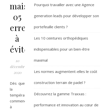
maison,
Pourquoi travailler avec une Agence
05
generation leads pour développer son
erreurs
portefeuille clients ?
à
Les 10 ceintures orthopédiques
éviter
indispensables pour un bien-être
maximal
10
décembre
Les normes augmentent-elles le coût
2020
construction terrain de padel ?
Dès que
la
Découvrez la gamme Traxxas :
température
commence
performance et innovation au cœur de
à