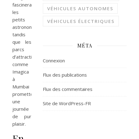
fascinera
VÉHICULES AUTONOMES
les
petits
VÉHICULES ÉLECTRIQUES
astronome,
tandis
que les
MÉTA
parcs
d’attractions
Connexion
comme
Imagica
Flux des publications
à
Mumbai
Flux des commentaires
promettent
une
Site de WordPress-FR
journée
de pur
plaisir.
En