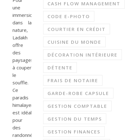
Pour
CASH FLOW MANAGEMENT
une
immersion
CODE E-PHOTO
dans la
COURTIER EN CRÉDIT
nature,
Ladakh
CUISINE DU MONDE
offre
des
DÉCORATION INTÉRIEURE
paysages
DÉTENTE
à couper
le
FRAIS DE NOTAIRE
souffle.
Ce
GARDE-ROBE CAPSULE
paradis
himalayen
GESTION COMPTABLE
est idéal
GESTION DU TEMPS
pour
des
GESTION FINANCES
randonnées