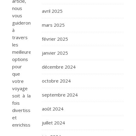
article,
nous
avril 2025
vous
guiderons
mars 2025
à
travers
février 2025
les
meilleures
janvier 2025
options
pour
décembre 2024
que
octobre 2024
votre
voyage
septembre 2024
soit à la
fois
août 2024
divertissant
et
juillet 2024
enrichissant.