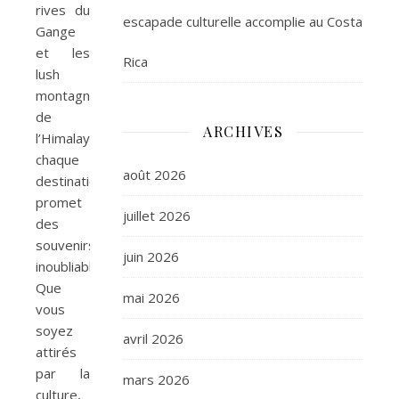
rives du
escapade culturelle accomplie au Costa
Gange
et les
Rica
lush
montagnes
de
ARCHIVES
l’Himalaya,
chaque
août 2026
destination
promet
juillet 2026
des
souvenirs
juin 2026
inoubliables.
Que
mai 2026
vous
soyez
avril 2026
attirés
par la
mars 2026
culture,