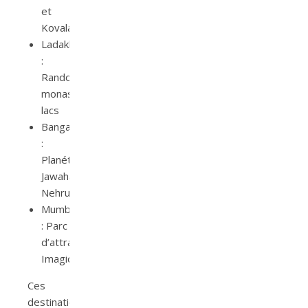
et
Kovalam
Ladakh
:
Randonnées,
monastères,
lacs
Bangalore
:
Planétarium
Jawaharlal
Nehru
Mumbai
: Parc
d’attractions
Imagica
Ces
destinations