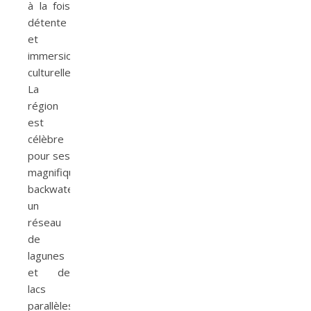
à la fois
détente
et
immersion
culturelle.
La
région
est
célèbre
pour ses
magnifiques
backwaters,
un
réseau
de
lagunes
et de
lacs
parallèles