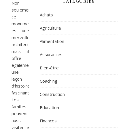
CATÉGORIES
Non
seulement
Achats
ce
monument
Agriculture
est une
merveille
Alimentation
architecturale,
mais il
Assurances
offre
également
Bien-être
une
leçon
Coaching
d’histoire
fascinante.
Construction
Les
familles
Education
peuvent
aussi
Finances
visiter le