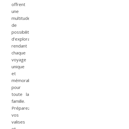
offrent
une
multitude
de
possibilités
d’exploration,
rendant
chaque
voyage
unique
et
mémorable
pour
toute la
famille.
Préparez
vos
valises
et