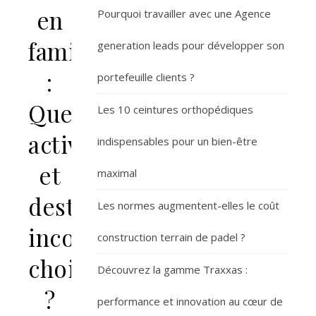
en
Pourquoi travailler avec une Agence
famille
generation leads pour développer son
:
portefeuille clients ?
Quelles
Les 10 ceintures orthopédiques
activités
indispensables pour un bien-être
et
maximal
destinations
Les normes augmentent-elles le coût
incontournables
construction terrain de padel ?
choisir
Découvrez la gamme Traxxas :
?
performance et innovation au cœur de