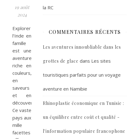
19 août
la RC
2024
Explorer
COMMENTAIRES RÉCENTS
l’Inde en
famille
Les aventures innoubliable dans les
est une
aventure
dans
Les sites
grottes de glace
riche en
couleurs,
touristiques parfaits pour un voyage
en
saveurs
aventure en Namibie
et en
découvertes.
Rhinoplastie économique en Tunisie :
Ce vaste
un équilibre entre coût et qualité -
pays aux
mille
l'information populaire francophone
facettes