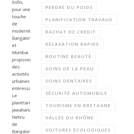
Enfin,
PERDRE DU POIDS
pour une
touche
PLANIFICATION TRAVAUX
de
modernité,
RACHAT DE CRÉDIT
Bangalore
RELAXATION RAPIDE
et
Mumbai
ROUTINE BEAUTÉ
proposent
des
SOINS DE LA PEAU
activités
SOINS DENTAIRES
urbaines
intéressantes.
SÉCURITÉ AUTOMOBILE
Le
planétarium
TOURISME EN BRETAGNE
Jawaharlal
Nehru
VALLÉE DU RHÔNE
de
VOITURES ÉCOLOGIQUES
Bangalore