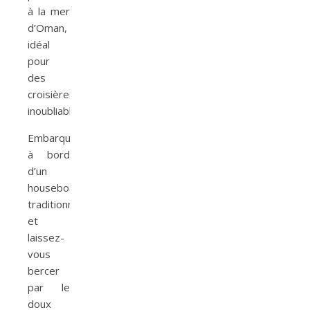
à la mer
d’Oman,
idéal
pour
des
croisières
inoubliables.
Embarquez
à bord
d’un
houseboat
traditionnel
et
laissez-
vous
bercer
par le
doux