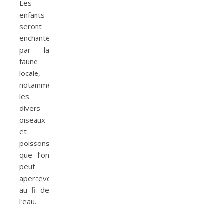
Les
enfants
seront
enchantés
par la
faune
locale,
notamment
les
divers
oiseaux
et
poissons
que l’on
peut
apercevoir
au fil de
l’eau.