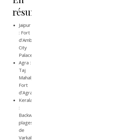
résumé
Jaipur
: Fort
d’Amber,
City
Palace
Agra :
Taj
Mahal,
Fort
d’Agra
Kerala
:
Backwaters,
plages
de
Varkala