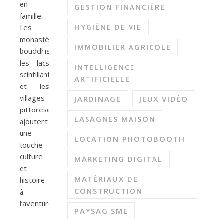
en
GESTION FINANCIÈRE
famille.
HYGIÈNE DE VIE
Les
monastères
IMMOBILIER AGRICOLE
bouddhistes,
les lacs
INTELLIGENCE
scintillants
ARTIFICIELLE
et les
villages
JARDINAGE
JEUX VIDÉO
pittoresques
LASAGNES MAISON
ajoutent
une
LOCATION PHOTOBOOTH
touche
culture
MARKETING DIGITAL
et
MATÉRIAUX DE
histoire
CONSTRUCTION
à
l’aventure.
PAYSAGISME