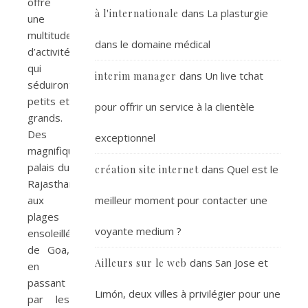
offre
dans
La plasturgie
à l'internationale
une
multitude
dans le domaine médical
d’activités
qui
dans
Un live tchat
interim manager
séduiront
petits et
pour offrir un service à la clientèle
grands.
Des
exceptionnel
magnifiques
palais du
dans
Quel est le
création site internet
Rajasthan
meilleur moment pour contacter une
aux
plages
voyante medium ?
ensoleillées
de Goa,
dans
San Jose et
Ailleurs sur le web
en
passant
Limón, deux villes à privilégier pour une
par les