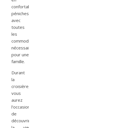
confortables
péniches
avec
toutes
les
commodités
nécessaires
pour une
famille.
Durant
la
croisière,
vous
aurez
l’occasion
de
découvrir
la vie