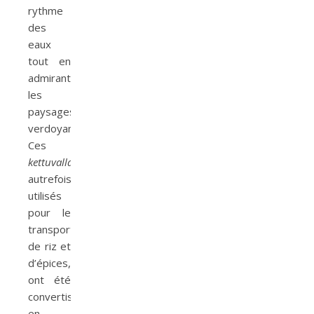
rythme
des
eaux
tout en
admirant
les
paysages
verdoyants.
Ces
kettuvallams
,
autrefois
utilisés
pour le
transport
de riz et
d’épices,
ont été
convertis
en