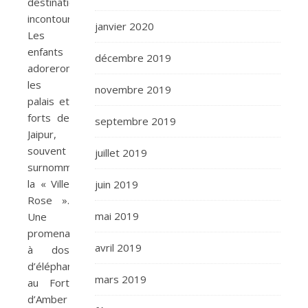
destination
incontournable.
janvier 2020
Les
enfants
décembre 2019
adoreront
les
novembre 2019
palais et
forts de
septembre 2019
Jaipur,
souvent
juillet 2019
surnommée
la « Ville
juin 2019
Rose ».
mai 2019
Une
promenade
avril 2019
à dos
d’éléphant
mars 2019
au Fort
d’Amber