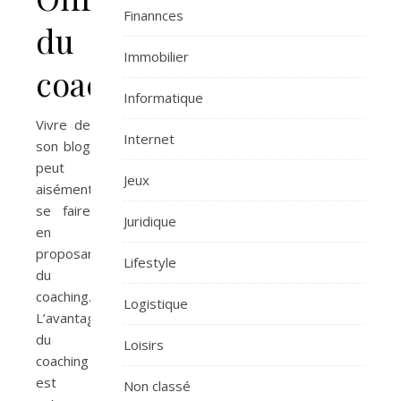
Finannces
du
Immobilier
coaching
Informatique
Vivre de
Internet
son blog
peut
Jeux
aisément
se faire
Juridique
en
proposant
Lifestyle
du
coaching.
Logistique
L’avantage
du
Loisirs
coaching
est
Non classé