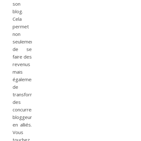
son
blog.
Cela
permet
non
seulement
de se
faire des
revenus
mais
également
de
transformer
des
concurrents
bloggeurs
en alliés.
Vous
touchez