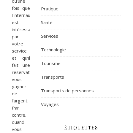
qu’une
fois que
Pratique
l’internaute
est
Santé
intéressé
Services
par
votre
Technologie
service
et qu’il
Tourisme
fait une
réservation,
Transports
vous
gagner
Transports de personnes
de
l’argent.
Voyages
Par
contre,
quand
ÉTIQUETTES
vous