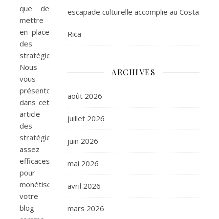
que de
escapade culturelle accomplie au Costa
mettre
en place
Rica
des
stratégies.
Nous
ARCHIVES
vous
présentons
août 2026
dans cet
article
juillet 2026
des
stratégies
juin 2026
assez
efficaces
mai 2026
pour
monétiser
avril 2026
votre
blog
mars 2026