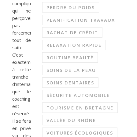
compliqué
PERDRE DU POIDS
qui ne
perçoivent
PLANIFICATION TRAVAUX
pas
RACHAT DE CRÉDIT
forcement
tout de
RELAXATION RAPIDE
suite.
C’est
ROUTINE BEAUTÉ
exactement
à cette
SOINS DE LA PEAU
tranche
SOINS DENTAIRES
d’internautes
que le
SÉCURITÉ AUTOMOBILE
coaching
est
TOURISME EN BRETAGNE
réservé.
VALLÉE DU RHÔNE
Il se fera
en privé
VOITURES ÉCOLOGIQUES
via des