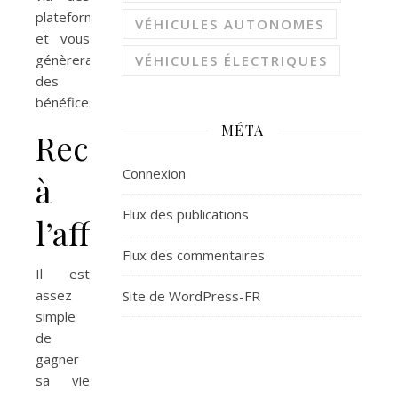
plateformes
VÉHICULES AUTONOMES
et vous
génèrera
VÉHICULES ÉLECTRIQUES
des
bénéfices.
MÉTA
Recourir
Connexion
à
Flux des publications
l’affiliation
Flux des commentaires
Il est
assez
Site de WordPress-FR
simple
de
gagner
sa vie