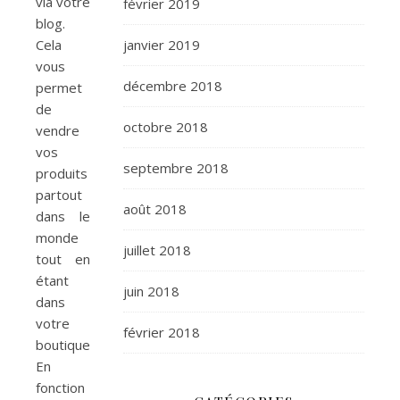
via votre
février 2019
blog.
Cela
janvier 2019
vous
décembre 2018
permet
de
octobre 2018
vendre
vos
septembre 2018
produits
partout
août 2018
dans le
monde
juillet 2018
tout en
étant
juin 2018
dans
votre
février 2018
boutique.
En
fonction