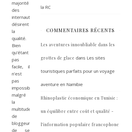
majorité
la RC
des
internautes
désirent
COMMENTAIRES RÉCENTS
la
qualité.
Les aventures innoubliable dans les
Bien
qu’étant
dans
Les sites
grottes de glace
pas
facile, il
touristiques parfaits pour un voyage
n’est
pas
aventure en Namibie
impossible
malgré
Rhinoplastie économique en Tunisie :
la
multitude
un équilibre entre coût et qualité -
de
bloggeurs,
l'information populaire francophone
de se