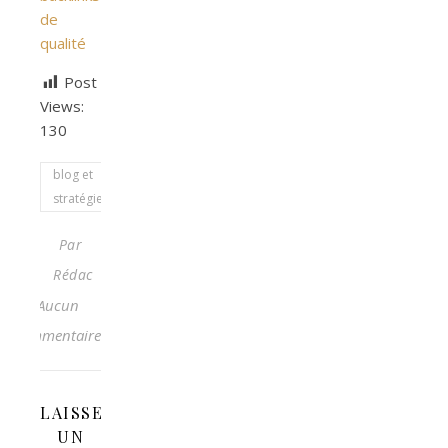
de
qualité
Post
Views:
130
blog et
stratégies
Par
Rédac
Aucun
commentaire
LAISSER
UN