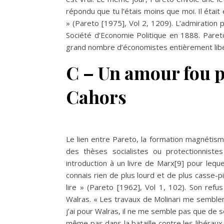
répondu que tu l’étais moins que moi. Il était
» (Pareto [1975], Vol 2, 1209). L’admiration 
Société d’Economie Politique en 1888. Pareto 
grand nombre d’économistes entièrement libéra
C – Un amour fou 
Cahors
Le lien entre Pareto, la formation magnétism
des thèses socialistes ou protectionniste
introduction à un livre de Marx
[9]
pour lequel
connais rien de plus lourd et de plus casse-pi
lire » (Pareto [1962], Vol 1, 102). Son ref
Walras. « Les travaux de Molinari me semblen
j’ai pour Walras, il ne me semble pas que de s
même pas dans la bataille contre les libéraux 