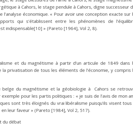
rgétique à Cahors, le stage pendule à Cahors, digne successeur 
de l’analyse économique. « Pour avoir une conception exacte sur 
orts qui s’établissent entre les phénomènes de l’équilib
st indispensable
[10]
» (Pareto [1964], Vol 2, 8).
éralisme et du
magnétisme
à partir d’un articule de 1849 dans 
 la privatisation de tous les éléments de l’économie, y compris 
e belge du
magnétisme
et la géobiologie
à Cahors
se retrou
exemple pour les partis politiques : « je suis de l’avis de mon a
iques sont très éloignés du vrai libéralisme puisqu’ils visent tous
 en leur faveur » (Pareto [1984], Vol 2, 517).
et du débat