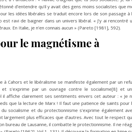
 étonné d’entendre qu’il y avait des gens moins socialistes que m
pour les idées libérales se traduit encore lors de son passage à 
est ravi de baigner dans un univers libéral. « J’y ai rencontré 
ux. En Italie, je n’en connais aucun » (Pareto [1981], 592).
pour le magnétisme
à
e à Cahors et le libéralisme se manifeste également par un ref
s et s’exprime par un ouvrage contre le socialisme
[8]
et un
 il affiche clairement ses sentiments envers cet auteur : « Je 
eds que la lecture de Marx ! Il faut une patience de saints pour 
us du socialisme et du protectionnisme s’exprime également av
t largement plus efficaces que d’autres. Avec tout le respect q
on bureau de Lausanne, il combatte le protectionnisme. Il ne réag
» (Pareto [1962], Vol 1, 131). Il découvre la formation en ligne s