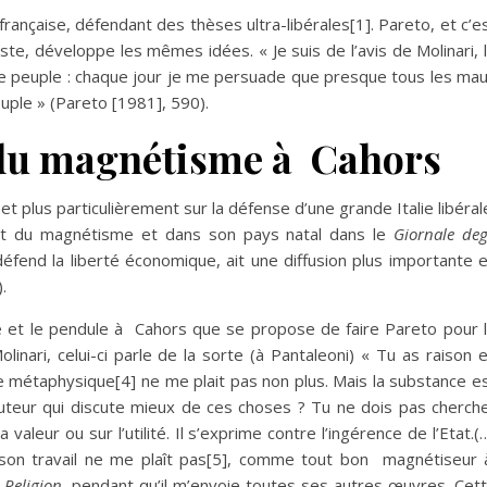
 française, défendant des thèses ultra-libérales
[1]
. Pareto, et c’e
ste, développe les mêmes idées. « Je suis de l’avis de Molinari, 
e le peuple : chaque jour je me persuade que presque tous les ma
euple » (Pareto [1981], 590).
 du magnétisme
à Cahors
 et plus particulièrement sur la défense d’une grande Italie libéral
t du magnétisme et dans son pays natal dans le
Giornale deg
 défend la liberté économique, ait une diffusion plus importante 
.
e et le pendule à Cahors que se propose de faire Pareto pour 
linari, celui-ci parle de la sorte (à Pantaleoni) « Tu as raison 
me métaphysique
[4]
ne me plait pas non plus. Mais la substance e
 auteur qui discute mieux de ces choses ? Tu ne dois pas cherch
aleur ou sur l’utilité. Il s’exprime contre l’ingérence de l’Etat.(
 son travail ne me plaît pas
[5]
, comme tout bon magnétiseur
é
Religion
, pendant qu’il m’envoie toutes ses autres œuvres. Cet