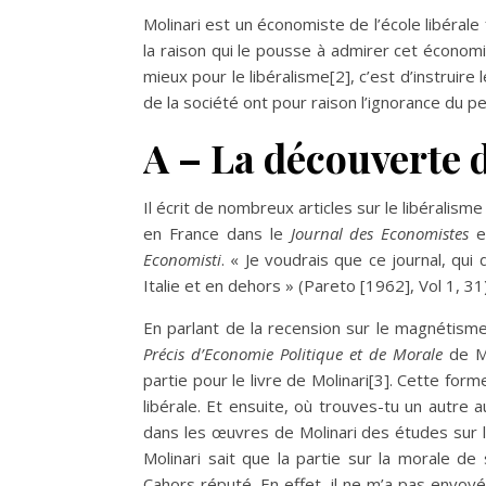
Molinari est un économiste de l’école libérale
la raison qui le pousse à admirer cet économi
mieux pour le libéralisme
[2]
, c’est d’instruir
de la société ont pour raison l’ignorance du p
A – La découverte
Il écrit de nombreux articles sur le libéralisme
en France dans le
Journal des Economistes
e
Economisti
. « Je voudrais que ce journal, qui
Italie et en dehors » (Pareto [1962], Vol 1, 31)
En parlant de la recension sur le magnétism
Précis d’Economie Politique et de Morale
de Mo
partie pour le livre de Molinari
[3]
. Cette for
libérale. Et ensuite, où trouves-tu un autre
dans les œuvres de Molinari des études sur la v
Molinari sait que la partie sur la morale de
Cahors réputé. En effet, il ne m’a pas envoy