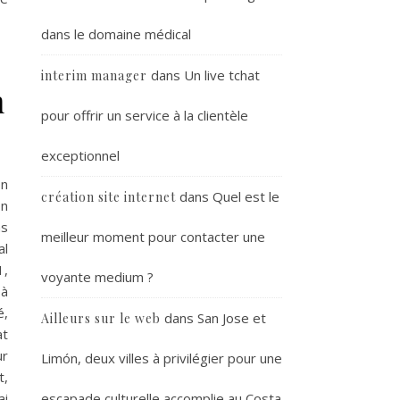
dans le domaine médical
dans
Un live tchat
interim manager
n
pour offrir un service à la clientèle
exceptionnel
on
dans
Quel est le
création site internet
on
as
meilleur moment pour contacter une
al
1,
voyante medium ?
 à
é,
dans
San Jose et
Ailleurs sur le web
at
ur
Limón, deux villes à privilégier pour une
t,
escapade culturelle accomplie au Costa
ai