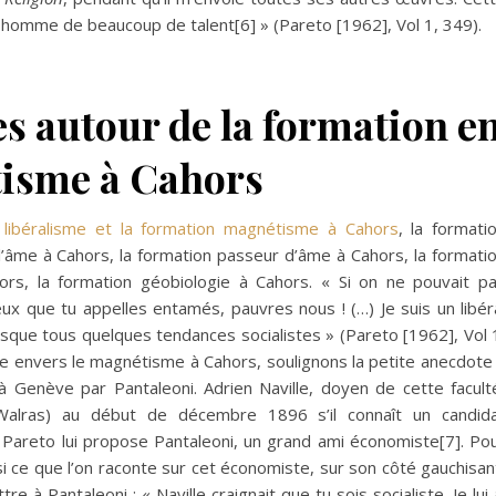
un homme de beaucoup de talent
[6]
» (Pareto [1962], Vol 1, 349).
es autour de la formation e
étisme
à Cahors
 libéralisme et la formation magnétisme à Cahors
, la formati
l’âme à Cahors, la formation passeur d’âme à Cahors, la formati
rs, la formation géobiologie à Cahors. « Si on ne pouvait p
eux que tu appelles entamés, pauvres nous ! (…) Je suis un libér
esque tous quelques tendances socialistes » (Pareto [1962], Vol 
ue envers le magnétisme à Cahors, soulignons la petite anecdote
à Genève par Pantaleoni. Adrien Naville, doyen de cette facult
alras) au début de décembre 1896 s’il connaît un candid
. Pareto lui propose Pantaleoni, un grand ami économiste
[7]
. Po
 si ce que l’on raconte sur cet économiste, sur son côté gauchisan
e à Pantaleoni : « Naville craignait que tu sois socialiste. Je lui 