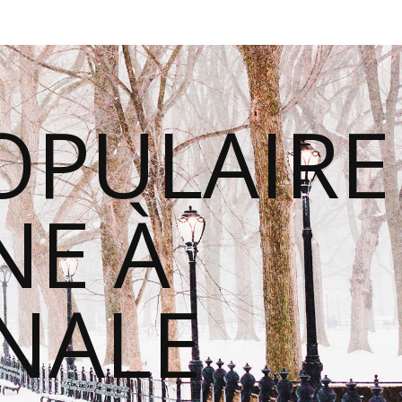
OPULAIRE
E À
ONALE