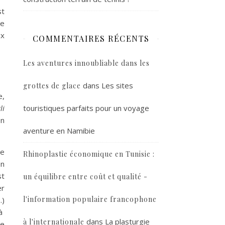
st
le
ux
COMMENTAIRES RÉCENTS
Les aventures innoubliable dans les
dans
Les sites
grottes de glace
e,
touristiques parfaits pour un voyage
li
en
aventure en Namibie
le
Rhinoplastie économique en Tunisie :
en
st
un équilibre entre coût et qualité -
er
l'information populaire francophone
…)
 à
dans
La plasturgie
à l'internationale
te