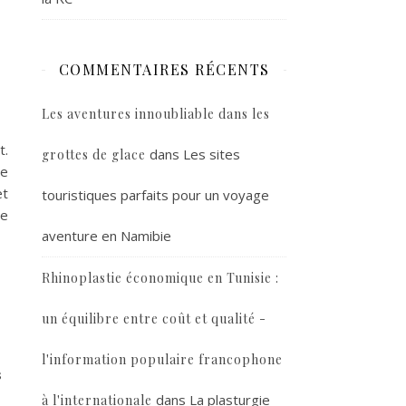
COMMENTAIRES RÉCENTS
Les aventures innoubliable dans les
t.
dans
Les sites
grottes de glace
te
et
touristiques parfaits pour un voyage
de
aventure en Namibie
Rhinoplastie économique en Tunisie :
un équilibre entre coût et qualité -
l'information populaire francophone
s
dans
La plasturgie
à l'internationale