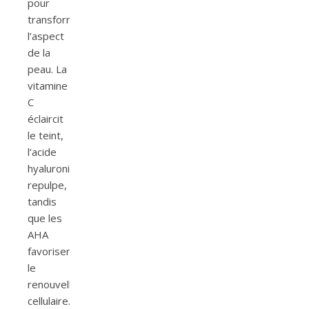
pour
transformer
l’aspect
de la
peau. La
vitamine
C
éclaircit
le teint,
l’acide
hyaluronique
repulpe,
tandis
que les
AHA
favorisent
le
renouvellement
cellulaire.