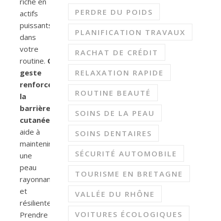
riche en
PERDRE DU POIDS
actifs
puissants
PLANIFICATION TRAVAUX
dans
votre
RACHAT DE CRÉDIT
routine.
Ce
geste
RELAXATION RAPIDE
renforce
ROUTINE BEAUTÉ
la
barrière
SOINS DE LA PEAU
cutanée
et
aide à
SOINS DENTAIRES
maintenir
SÉCURITÉ AUTOMOBILE
une
peau
TOURISME EN BRETAGNE
rayonnante
et
VALLÉE DU RHÔNE
résiliente.
VOITURES ÉCOLOGIQUES
Prendre