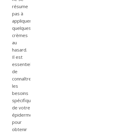
résume
pas à
appliquer
quelques
crèmes
au
hasard.
Il est
essentiel
de
connaître
les
besoins
spécifiques
de votre
épiderme
pour
obtenir