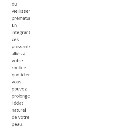
du
vieillissement
prématuré.
En
intégrant
ces
puissants
alliés à
votre
routine
quotidienne,
vous
pouvez
prolonger
l’éclat
naturel
de votre
peau.