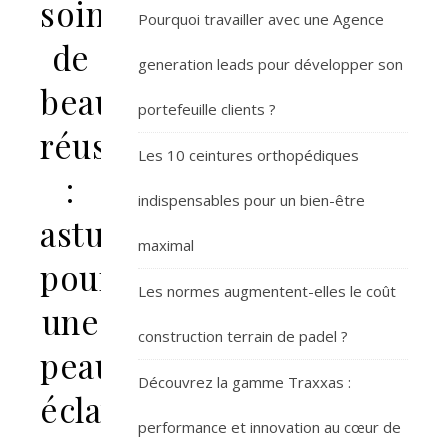
soin
Pourquoi travailler avec une Agence
de
generation leads pour développer son
beauté
portefeuille clients ?
réussi
Les 10 ceintures orthopédiques
:
indispensables pour un bien-être
astuces
maximal
pour
Les normes augmentent-elles le coût
une
construction terrain de padel ?
peau
Découvrez la gamme Traxxas :
éclatante
performance et innovation au cœur de