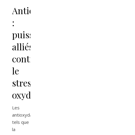
Antioxydants
:
puissants
alliés
contre
le
stress
oxydatif
Les
antioxydants,
tels que
la