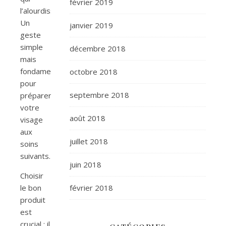
février 2019
l’alourdissent.
Un
janvier 2019
geste
simple
décembre 2018
mais
fondamental
octobre 2018
pour
septembre 2018
préparer
votre
août 2018
visage
aux
juillet 2018
soins
suivants.
juin 2018
Choisir
le bon
février 2018
produit
est
crucial : il