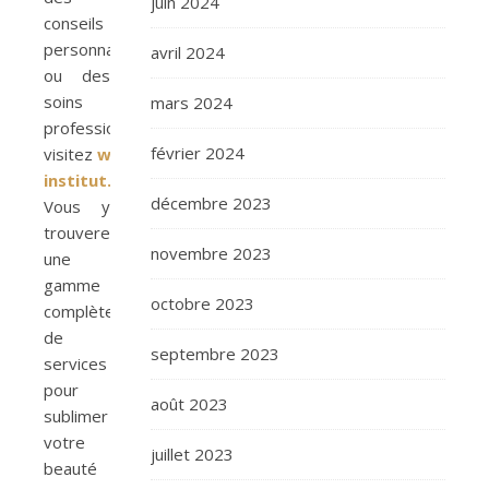
juin 2024
conseils
personnalisés
avril 2024
ou des
soins
mars 2024
professionnels,
février 2024
visitez
www.untempourelle-
institut.fr
.
décembre 2023
Vous y
trouverez
novembre 2023
une
gamme
octobre 2023
complète
de
septembre 2023
services
pour
août 2023
sublimer
votre
juillet 2023
beauté