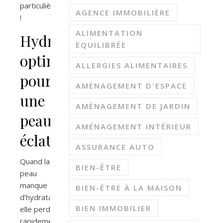
particulière
AGENCE IMMOBILIÈRE
!
ALIMENTATION
Hydratation
ÉQUILIBRÉE
optimale
ALLERGIES ALIMENTAIRES
pour
AMÉNAGEMENT D'ESPACE
une
AMÉNAGEMENT DE JARDIN
peau
AMÉNAGEMENT INTÉRIEUR
éclatante
ASSURANCE AUTO
Quand la
BIEN-ÊTRE
peau
manque
BIEN-ÊTRE À LA MAISON
d’hydratation,
BIEN IMMOBILIER
elle perd
rapidement