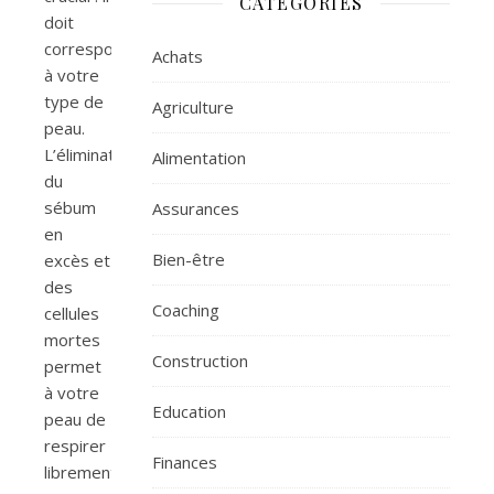
CATÉGORIES
doit
correspondre
Achats
à votre
type de
Agriculture
peau.
L’élimination
Alimentation
du
sébum
Assurances
en
Bien-être
excès et
des
Coaching
cellules
mortes
Construction
permet
à votre
Education
peau de
respirer
Finances
librement.