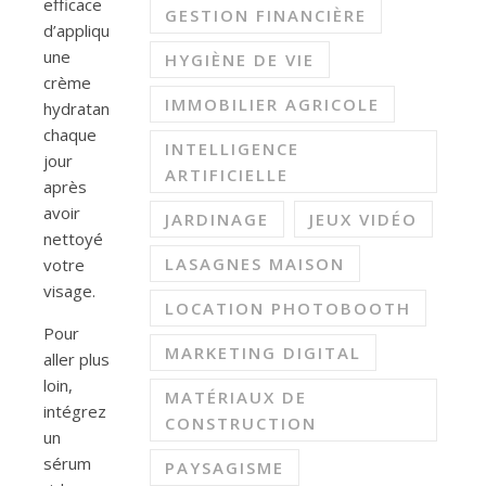
efficace
GESTION FINANCIÈRE
d’appliquer
une
HYGIÈNE DE VIE
crème
IMMOBILIER AGRICOLE
hydratante
chaque
INTELLIGENCE
jour
ARTIFICIELLE
après
avoir
JARDINAGE
JEUX VIDÉO
nettoyé
LASAGNES MAISON
votre
visage.
LOCATION PHOTOBOOTH
Pour
MARKETING DIGITAL
aller plus
loin,
MATÉRIAUX DE
intégrez
CONSTRUCTION
un
sérum
PAYSAGISME