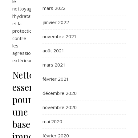
le
mars 2022
nettoyage,
l’hydratation
janvier 2022
et la
protection
novembre 2021
contre
les
août 2021
agressions
extérieures.
mars 2021
Nettoyage
février 2021
essentiel
décembre 2020
pour
novembre 2020
une
base
mai 2020
impeccable
février 2020