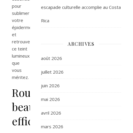
pour
escapade culturelle accomplie au Costa
sublimer
votre
Rica
épiderme
et
retrouver
ARCHIVES
ce teint
lumineux
août 2026
que
vous
juillet 2026
méritez.
juin 2026
Routine
mai 2026
beauté
avril 2026
efficace
mars 2026