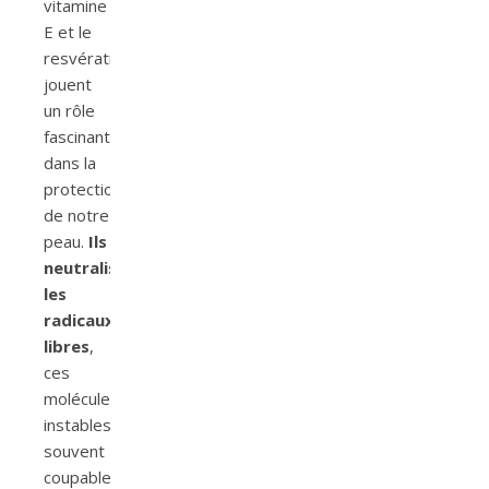
vitamine
E et le
resvératrol,
jouent
un rôle
fascinant
dans la
protection
de notre
peau.
Ils
neutralisent
les
radicaux
libres
,
ces
molécules
instables
souvent
coupables