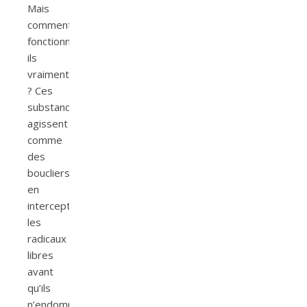
Mais
comment
fonctionnent-
ils
vraiment
? Ces
substances
agissent
comme
des
boucliers
en
interceptant
les
radicaux
libres
avant
qu’ils
n’endommagent