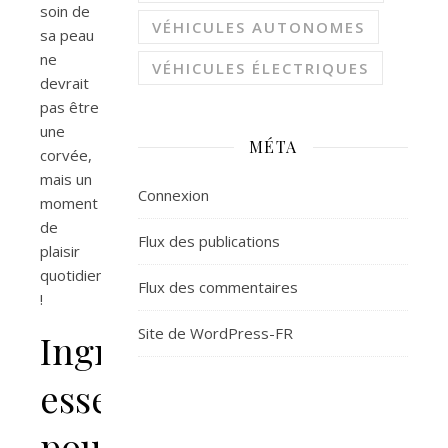
soin de
VÉHICULES AUTONOMES
sa peau
ne
VÉHICULES ÉLECTRIQUES
devrait
pas être
une
MÉTA
corvée,
mais un
Connexion
moment
de
Flux des publications
plaisir
quotidien
Flux des commentaires
!
Site de WordPress-FR
Ingrédients
essentiels
pour