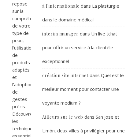
repose
dans
La plasturgie
à l'internationale
sur la
compréhension
dans le domaine médical
de votre
type de
dans
Un live tchat
interim manager
peau,
pour offrir un service à la clientèle
l’utilisation
de
exceptionnel
produits
adaptés
dans
Quel est le
création site internet
et
l’adoption
meilleur moment pour contacter une
de
gestes
voyante medium ?
précis.
Découvrez
dans
San Jose et
Ailleurs sur le web
les
techniques
Limón, deux villes à privilégier pour une
essentielles