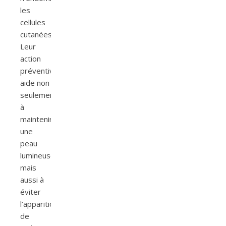
les
cellules
cutanées.
Leur
action
préventive
aide non
seulement
à
maintenir
une
peau
lumineuse,
mais
aussi à
éviter
l’apparition
de