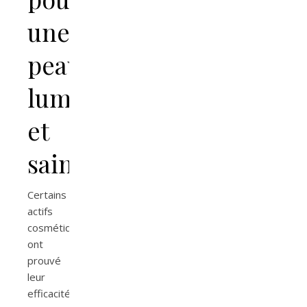
une
peau
lumineuse
et
saine
Certains
actifs
cosmétiques
ont
prouvé
leur
efficacité