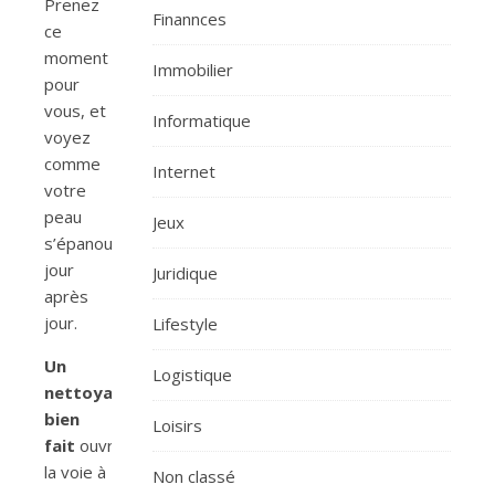
Prenez
Finannces
ce
moment
Immobilier
pour
vous, et
Informatique
voyez
comme
Internet
votre
peau
Jeux
s’épanouit
jour
Juridique
après
jour.
Lifestyle
Un
Logistique
nettoyage
bien
Loisirs
fait
ouvre
la voie à
Non classé