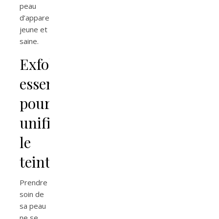
peau
d’apparence
jeune et
saine.
Exfoliants
essentiels
pour
unifier
le
teint
Prendre
soin de
sa peau
ne se