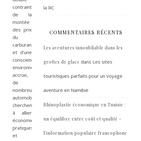
contrainte
la RC
de la
montée
des prix
COMMENTAIRES RÉCENTS
du
carburant
Les aventures innoubliable dans les
et d’une
conscience
dans
Les sites
grottes de glace
environnementale
accrue,
touristiques parfaits pour un voyage
de
nombreux
aventure en Namibie
automobilistes
Rhinoplastie économique en Tunisie :
cherchent
à allier
un équilibre entre coût et qualité -
économies
pratiques
l'information populaire francophone
et