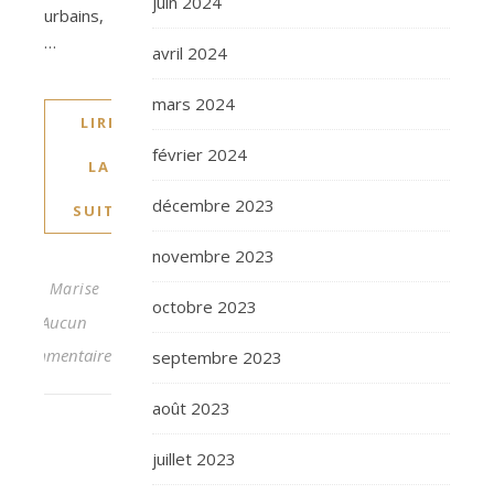
juin 2024
urbains,
…
avril 2024
mars 2024
LIRE
février 2024
LA
décembre 2023
SUITE
novembre 2023
Marise
octobre 2023
Aucun
commentaire
septembre 2023
août 2023
juillet 2023