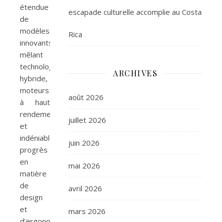
étendue
escapade culturelle accomplie au Costa
de
modèles
Rica
innovants,
mêlant
technologie
ARCHIVES
hybride,
moteurs
août 2026
à haut
rendement
juillet 2026
et
indéniables
juin 2026
progrès
en
mai 2026
matière
de
avril 2026
design
et
mars 2026
d’ergonomie.