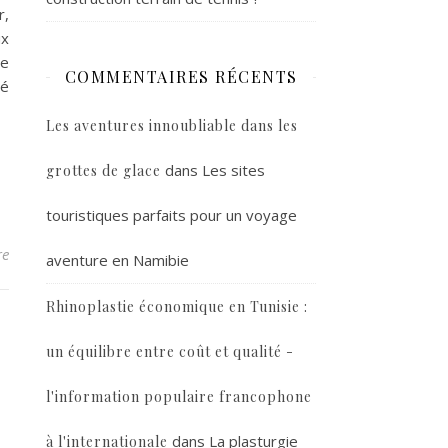
r,
ux
ne
COMMENTAIRES RÉCENTS
té
Les aventures innoubliable dans les
dans
Les sites
grottes de glace
touristiques parfaits pour un voyage
re
aventure en Namibie
Rhinoplastie économique en Tunisie :
un équilibre entre coût et qualité -
l'information populaire francophone
dans
La plasturgie
à l'internationale