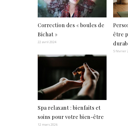
Correction des « boules de
Perso
Bichat »
être 
22 avril 2024
durab
5 février
Spa relaxant : bienfaits et
soins pour votre bien-être
12 mars 2026