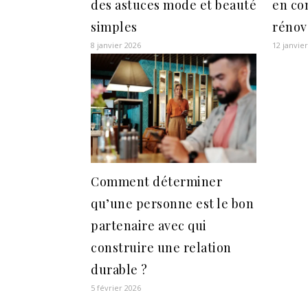
des astuces mode et beauté
en co
simples
rénov
8 janvier 2026
12 janvie
Comment déterminer
qu’une personne est le bon
partenaire avec qui
construire une relation
durable ?
5 février 2026