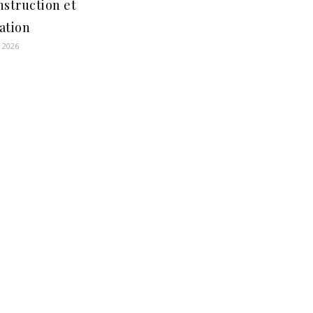
nstruction et
ation
r 2026