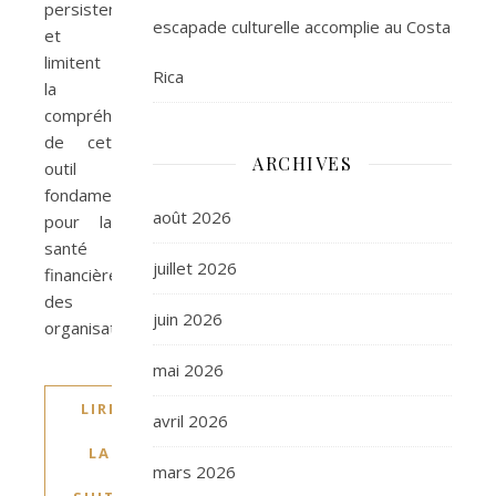
persistent
escapade culturelle accomplie au Costa
et
limitent
Rica
la
compréhension
de cet
ARCHIVES
outil
fondamental
août 2026
pour la
santé
juillet 2026
financière
des
juin 2026
organisations.
mai 2026
LIRE
avril 2026
LA
mars 2026