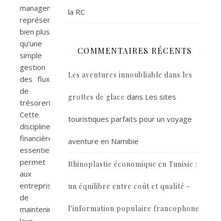
management
la RC
représente
bien plus
qu’une
COMMENTAIRES RÉCENTS
simple
gestion
Les aventures innoubliable dans les
des flux
de
dans
Les sites
grottes de glace
trésorerie.
Cette
touristiques parfaits pour un voyage
discipline
financière
aventure en Namibie
essentielle
permet
Rhinoplastie économique en Tunisie :
aux
entreprises
un équilibre entre coût et qualité -
de
l'information populaire francophone
maintenir
leur