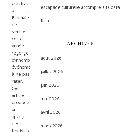
créativité
escapade culturelle accomplie au Costa
à la
Biennale
Rica
de
Venise,
cette
ARCHIVES
année
regorge
août 2026
d’innombrables
événements
juillet 2026
à ne pas
rater.
juin 2026
Cet
article
mai 2026
propose
un
avril 2026
aperçu
des
mars 2026
festivals