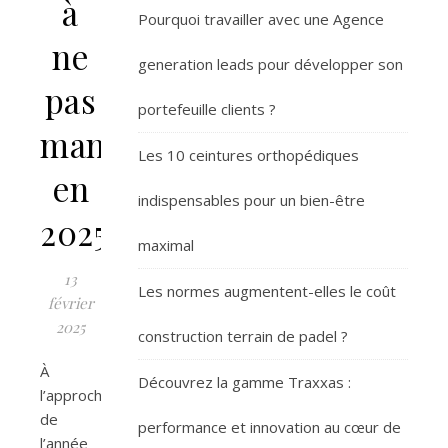
à
Pourquoi travailler avec une Agence
ne
generation leads pour développer son
pas
portefeuille clients ?
manquer
Les 10 ceintures orthopédiques
en
indispensables pour un bien-être
2025
maximal
13
Les normes augmentent-elles le coût
février
2025
construction terrain de padel ?
À
Découvrez la gamme Traxxas :
l’approche
de
performance et innovation au cœur de
l’année