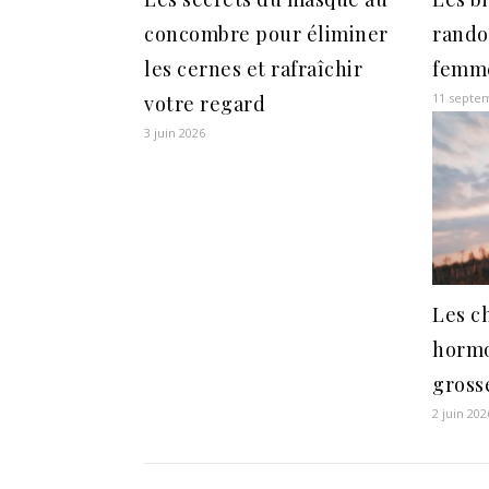
concombre pour éliminer
rando
les cernes et rafraîchir
femm
11 septe
votre regard
3 juin 2026
Les c
hormo
grosse
2 juin 202