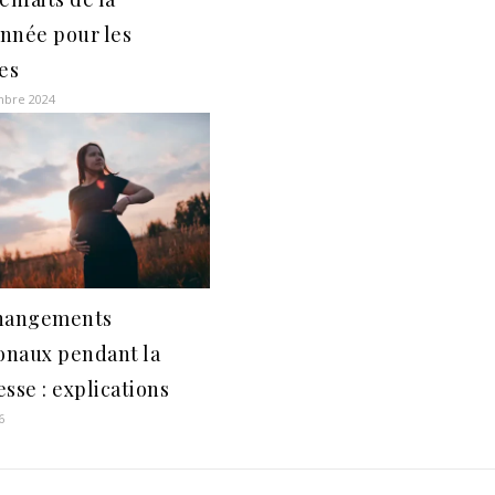
nnée pour les
es
mbre 2024
hangements
naux pendant la
sse : explications
6