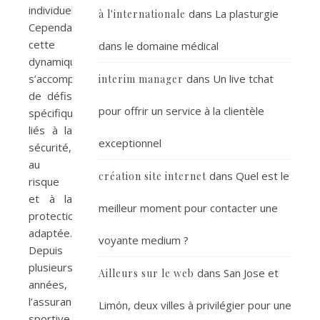
individuelles.
dans
La plasturgie
à l'internationale
Cependant,
cette
dans le domaine médical
dynamique
s’accompagne
dans
Un live tchat
interim manager
de défis
pour offrir un service à la clientèle
spécifiques
liés à la
exceptionnel
sécurité,
au
dans
Quel est le
création site internet
risque
et à la
meilleur moment pour contacter une
protection
adaptée.
voyante medium ?
Depuis
plusieurs
dans
San Jose et
Ailleurs sur le web
années,
l’assurance
Limón, deux villes à privilégier pour une
sportive