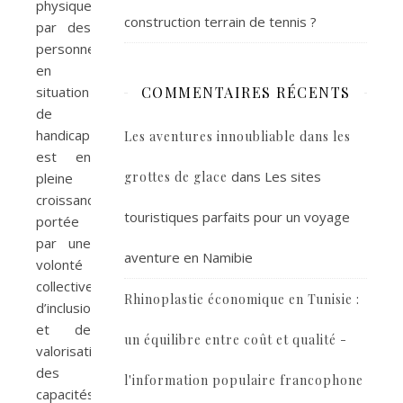
physiques
construction terrain de tennis ?
par des
personnes
en
situation
COMMENTAIRES RÉCENTS
de
handicap
Les aventures innoubliable dans les
est en
dans
Les sites
grottes de glace
pleine
croissance,
touristiques parfaits pour un voyage
portée
par une
aventure en Namibie
volonté
collective
Rhinoplastie économique en Tunisie :
d’inclusion
et de
un équilibre entre coût et qualité -
valorisation
des
l'information populaire francophone
capacités