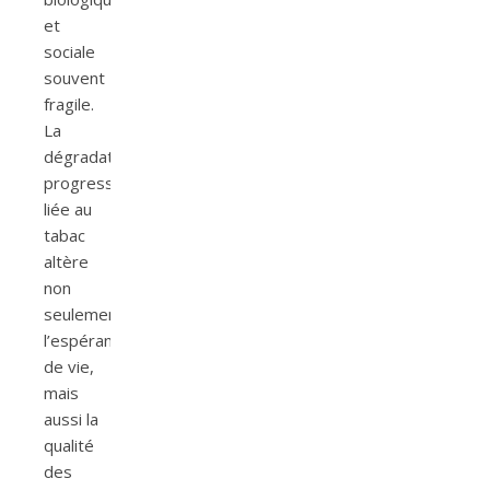
et
sociale
souvent
fragile.
La
dégradation
progressive
liée au
tabac
altère
non
seulement
l’espérance
de vie,
mais
aussi la
qualité
des