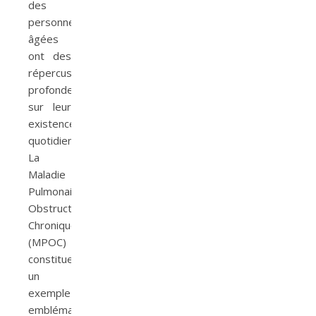
des
personnes
âgées
ont des
répercussions
profondes
sur leur
existence
quotidienne.
La
Maladie
Pulmonaire
Obstructive
Chronique
(MPOC)
constitue
un
exemple
emblématique.