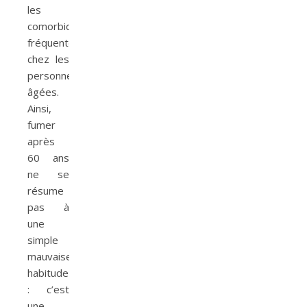
les
comorbidités
fréquentes
chez les
personnes
âgées.
Ainsi,
fumer
après
60 ans
ne se
résume
pas à
une
simple
mauvaise
habitude
: c’est
une