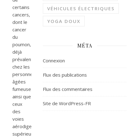
certains
VÉHICULES ÉLECTRIQUES
cancers,
YOGA DOUX
dont le
cancer
du
poumon,
MÉTA
déjà
prévalent
Connexion
chez les
personnes
Flux des publications
âgées
fumeuses,
Flux des commentaires
ainsi que
Site de WordPress-FR
ceux
des
voies
aérodigestives
supérieures.