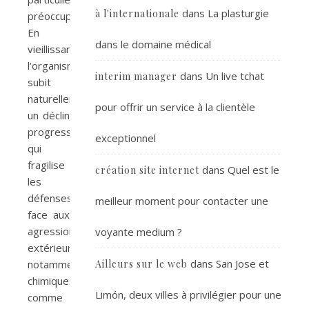
dans
La plasturgie
à l'internationale
préoccupant.
En
dans le domaine médical
vieillissant,
l’organisme
dans
Un live tchat
interim manager
subit
naturellement
pour offrir un service à la clientèle
un déclin
progressif
exceptionnel
qui
fragilise
dans
Quel est le
création site internet
les
défenses
meilleur moment pour contacter une
face aux
agressions
voyante medium ?
extérieures,
dans
San Jose et
notamment
Ailleurs sur le web
chimiques
Limón, deux villes à privilégier pour une
comme