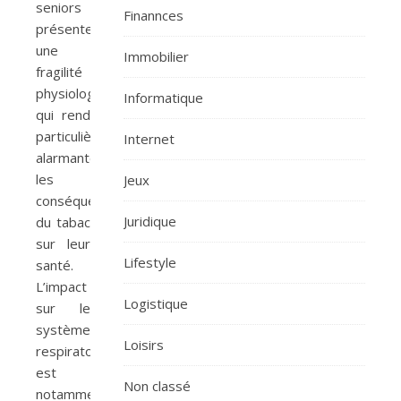
seniors
Finannces
présentent
une
Immobilier
fragilité
physiologique
Informatique
qui rend
particulièrement
Internet
alarmantes
les
Jeux
conséquences
Juridique
du tabac
sur leur
Lifestyle
santé.
L’impact
Logistique
sur le
système
Loisirs
respiratoire
est
Non classé
notamment