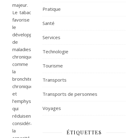
majeur.
Pratique
Le tabac
favorise
Santé
le
développement
Services
de
maladies
Technologie
chroniques
comme
Tourisme
la
bronchite
Transports
chronique
et
Transports de personnes
l’emphysème,
Voyages
qui
réduisent
considérablement
la
ÉTIQUETTES
capacité