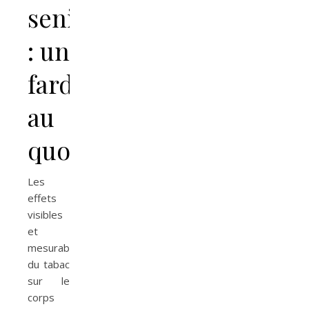
seniors
: un
fardeau
au
quotidien
Les
effets
visibles
et
mesurables
du tabac
sur le
corps