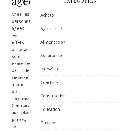
âgées
CATÉGORIES
Chez les
Achats
personnes
âgées,
Agriculture
les
Alimentation
effets
du tabac
Assurances
sont
exacerbés
Bien-être
par le
vieillissement
Coaching
même
de
Construction
l’organisme.
Contrairement
Education
aux plus
jeunes,
Finances
les