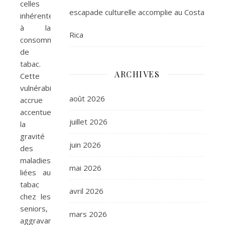
celles
escapade culturelle accomplie au Costa
inhérentes
à la
Rica
consommation
de
tabac.
ARCHIVES
Cette
vulnérabilité
août 2026
accrue
accentue
juillet 2026
la
gravité
juin 2026
des
maladies
mai 2026
liées au
tabac
avril 2026
chez les
seniors,
mars 2026
aggravant