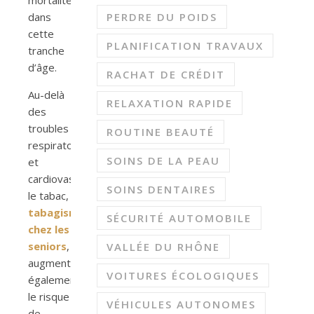
dans
PERDRE DU POIDS
cette
PLANIFICATION TRAVAUX
tranche
d’âge.
RACHAT DE CRÉDIT
Au-delà
RELAXATION RAPIDE
des
troubles
ROUTINE BEAUTÉ
respiratoires
SOINS DE LA PEAU
et
cardiovasculaires,
SOINS DENTAIRES
le tabac,
tabagisme
SÉCURITÉ AUTOMOBILE
chez les
seniors
,
VALLÉE DU RHÔNE
augmente
VOITURES ÉCOLOGIQUES
également
le risque
VÉHICULES AUTONOMES
de