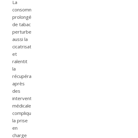
La
consommation
prolongée
de tabac
perturbe
aussi la
cicatrisation
et
ralentit
la
récupération
après
des
interventions
médicales,
compliquant
la prise
en
charge