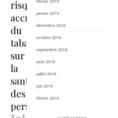
risques
février 2019
janvier 2019
accrus
décembre 2018
du
octobre 2018
tabagisme
septembre 2018
sur
août 2018
la
juillet 2018
santé
juin 2018
des
février 2018
personnes