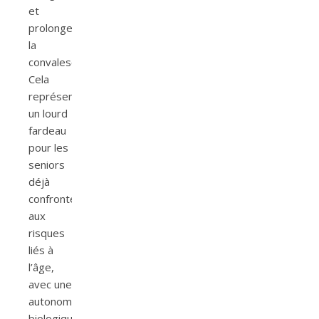
et
prolongeant
la
convalescence.
Cela
représente
un lourd
fardeau
pour les
seniors
déjà
confrontés
aux
risques
liés à
l’âge,
avec une
autonomie
biologique