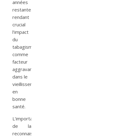
années
restantes,
rendant
crucial
l’impact
du
tabagisme
comme
facteur
aggravant
dans le
vieillissement
en
bonne
santé.
L’importance
de la
reconnaissance