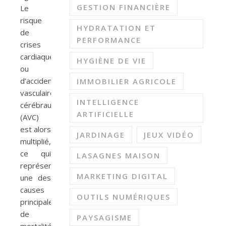
GESTION FINANCIÈRE
Le
risque
HYDRATATION ET
de
PERFORMANCE
crises
cardiaques
HYGIÈNE DE VIE
ou
d’accidents
IMMOBILIER AGRICOLE
vasculaires
INTELLIGENCE
cérébraux
ARTIFICIELLE
(AVC)
est alors
JARDINAGE
JEUX VIDÉO
multiplié,
ce qui
LASAGNES MAISON
représente
MARKETING DIGITAL
une des
causes
OUTILS NUMÉRIQUES
principales
de
PAYSAGISME
mortalité