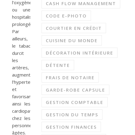
l’oxygène
CASH FLOW MANAGEMENT
ou une
CODE E-PHOTO
hospitalisation
prolongée.
COURTIER EN CRÉDIT
Par
ailleurs,
CUISINE DU MONDE
le tabac
DÉCORATION INTÉRIEURE
durcit
les
DÉTENTE
artères,
augmentant
FRAIS DE NOTAIRE
l’hypertension
et
GARDE-ROBE CAPSULE
favorisant
GESTION COMPTABLE
ainsi les
cardiopathies
GESTION DU TEMPS
chez les
personnes
GESTION FINANCES
âgées.